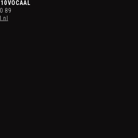
t 10VOCAAL
70 89
.nl